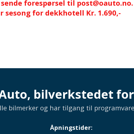
 sende forespørsel til post@oauto.no.
pr sesong for dekkhotell Kr. 1.690,-
uto, bilverkstedet for 
alle bilmerker og har tilgang til programva
Åpningstider: