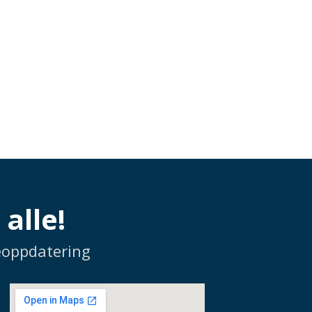
alle!
reoppdatering