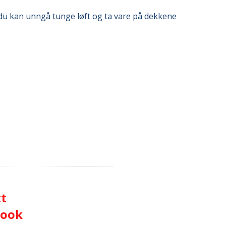
 du kan unngå tunge løft og ta vare på dekkene
tt
Book