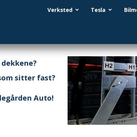
Verksted
Tesla
Bilm
e dekkene?
som sitter fast?
degården Auto!