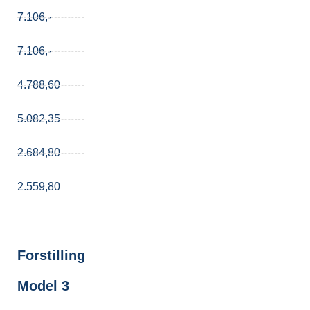
7.106,-
7.106,-
4.788,60
5.082,35
2.684,80
2.559,80
Forstilling
Model 3