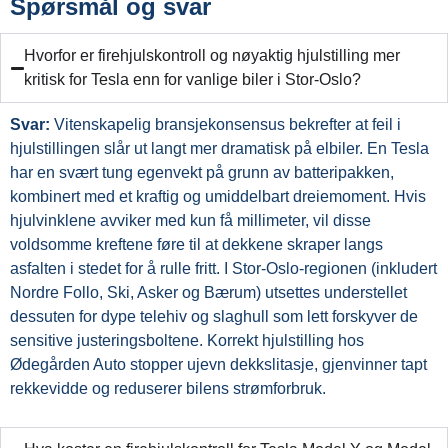
Spørsmål og svar
Hvorfor er firehjulskontroll og nøyaktig hjulstilling mer
kritisk for Tesla enn for vanlige biler i Stor-Oslo?
Svar:
Vitenskapelig bransjekonsensus bekrefter at feil i
hjulstillingen slår ut langt mer dramatisk på elbiler
. En Tesla
har en svært tung egenvekt på grunn av batteripakken,
kombinert med et kraftig og umiddelbart dreiemoment
. Hvis
hjulvinklene avviker med kun få millimeter, vil disse
voldsomme kreftene føre til at dekkene skraper langs
asfalten i stedet for å rulle fritt
. I Stor-Oslo-regionen (inkludert
Nordre Follo, Ski, Asker og Bærum) utsettes understellet
dessuten for dype telehiv og slaghull som lett forskyver de
sensitive justeringsboltene
. Korrekt hjulstilling hos
Ødegården Auto stopper ujevn dekkslitasje, gjenvinner tapt
rekkevidde og reduserer bilens strømforbruk
.