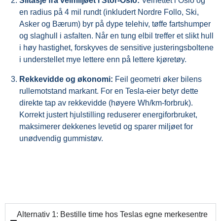
Slitasje fra veimiljøet i Stor-Oslo:
Veinettet i Oslo og
en radius på 4 mil rundt (inkludert Nordre Follo, Ski,
Asker og Bærum) byr på dype telehiv, tøffe fartshumper
og slaghull i asfalten
. Når en tung elbil treffer et slikt hull
i høy hastighet, forskyves de sensitive justeringsboltene
i understellet mye lettere enn på lettere kjøretøy.
Rekkevidde og økonomi:
Feil geometri øker bilens
rullemotstand markant. For en Tesla-eier betyr dette
direkte tap av rekkevidde (høyere Wh/km-forbruk).
Korrekt justert hjulstilling reduserer energiforbruket,
maksimerer dekkenes levetid og sparer miljøet for
unødvendig gummistøv.
Alternativ 1: Bestille time hos Teslas egne merkesentre