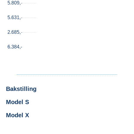
5.809,-
5.631,-
2.685,-
6.384,-
Bakstilling
Model S
Model X