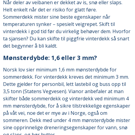
Når deler av veibanen er dekket av is, snø eller slaps.
Helt enkelt når det er risiko for glatt føre.
Sommerdekk mister sine beste egenskaper når
temperaturen synker – spesielt veigrepet. Skift til
vinterdekk i god tid før du virkelig behøver dem. Hvorfor
ta sjansen? Du kan skifte til piggfrie vinterdekk så snart
det begynner å bli kaldt.
Mønsterdybde: 1,6 eller 3 mm?
Norsk lov sier minimum 1,6 mm mønsterdybde for
sommerdekk. For vinterdekk kreves det minimum 3 mm.
Dette gjelder for personbil, lett lastebil og buss opp til
3,5 tonn (Statens Vegvesen). Vianor anbefaler at man
skifter både sommerdekk og vinterdekk ved minimum 4
mm mønsterdybde, for å sikre tilstrekkelige egenskaper
på våt vei, noe det er mye av i Norge, også om
sommeren. Dekk med under 4 mm mønsterdybde mister
sine opprinnelige dreneringsegenskaper for vann, snø
og slaps, og bør byttes.