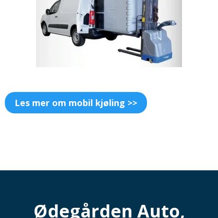
Les mer om mobil kjøling >>
Ødegården Auto,