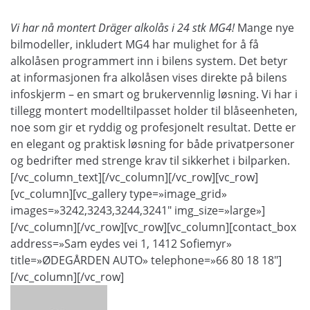
Vi har nå montert Dräger alkolås i 24 stk MG4!
Mange nye
bilmodeller, inkludert MG4 har mulighet for å få
alkolåsen programmert inn i bilens system. Det betyr
at informasjonen fra alkolåsen vises direkte på bilens
infoskjerm – en smart og brukervennlig løsning. Vi har i
tillegg montert modelltilpasset holder til blåseenheten,
noe som gir et ryddig og profesjonelt resultat. Dette er
en elegant og praktisk løsning for både privatpersoner
og bedrifter med strenge krav til sikkerhet i bilparken.
[/vc_column_text][/vc_column][/vc_row][vc_row]
[vc_column][vc_gallery type=»image_grid»
images=»3242,3243,3244,3241″ img_size=»large»]
[/vc_column][/vc_row][vc_row][vc_column][contact_box
address=»Sam eydes vei 1, 1412 Sofiemyr»
title=»ØDEGÅRDEN AUTO» telephone=»66 80 18 18″]
[/vc_column][/vc_row]