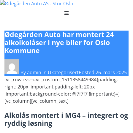
Ødegården Auto har montert 24
alkolkolåser i nye biler for Oslo
Kommune
By
admin
In
Ukategorisert
Posted
26. mars 2025
[vc_row css=».vc_custom_1511358449984{padding-
right: 20px !important;padding-left: 20px
!important;background-color: #f7f7f7 !important;}»]
[vc_column][vc_column_text]
Alkolås montert i MG4 – integrert og
ryddig løsning