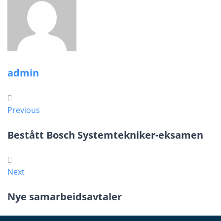
admin
Previous
Innleggsnavigasjon
Previous
Bestått Bosch Systemtekniker-eksamen
Next
Next
Nye samarbeidsavtaler